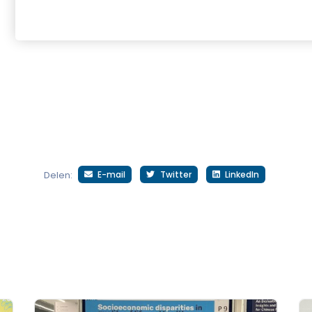
E-mail
Twitter
LinkedIn
Delen: