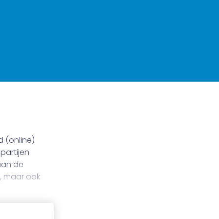
d (online)
 partijen
aan de
e, maar ook