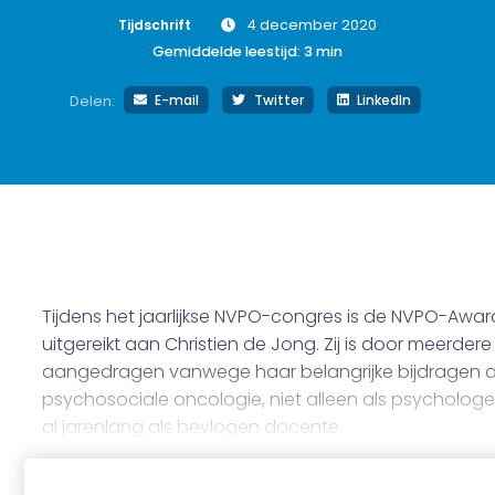
Tijdschrift
4 december 2020
Gemiddelde leestijd:
3
min
E-mail
Twitter
LinkedIn
Delen:
Tijdens het jaarlijkse NVPO-congres is de NVPO-Awar
uitgereikt aan Christien de Jong. Zij is door meerdere
aangedragen vanwege haar belangrijke bijdragen 
psychosociale oncologie, niet alleen als psycholog
al jarenlang als bevlogen docente.