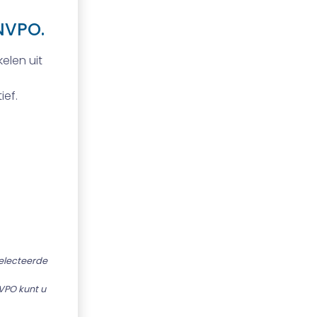
NVPO.
elen uit
ief.
selecteerde
VPO kunt u