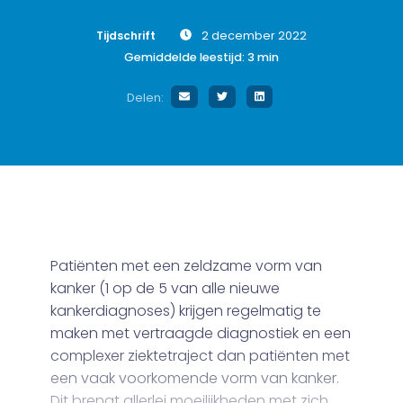
Tijdschrift
2 december 2022
Gemiddelde leestijd:
3
min
Delen:
Patiënten met een zeldzame vorm van
kanker (1 op de 5 van alle nieuwe
kankerdiagnoses) krijgen regelmatig te
maken met vertraagde diagnostiek en een
complexer ziektetraject dan patiënten met
een vaak voorkomende vorm van kanker.
Dit brengt allerlei moeilijkheden met zich