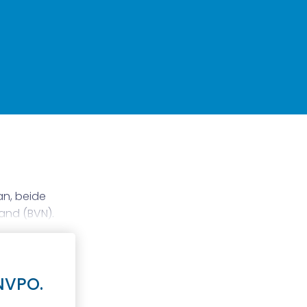
an, beide
and (BVN).
NVPO.