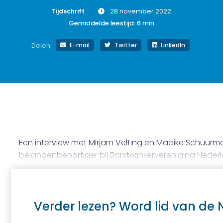
Tijdschrift
28 november 2022
Gemiddelde leestijd:
6
min
E-mail
Twitter
LinkedIn
Delen:
Een interview met Mirjam Velting en Maaike Schuurm
belangenbehartiger bij Borstkankervereniging Nederl
Verder lezen? Word lid van de 