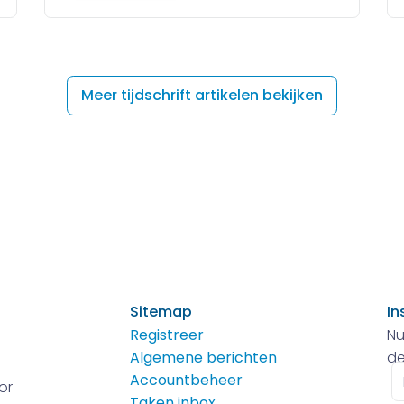
Meer tijdschrift artikelen bekijken
Sitemap
In
Registreer
Nu
Algemene berichten
de
E-
Accountbeheer
or
m
Taken inbox