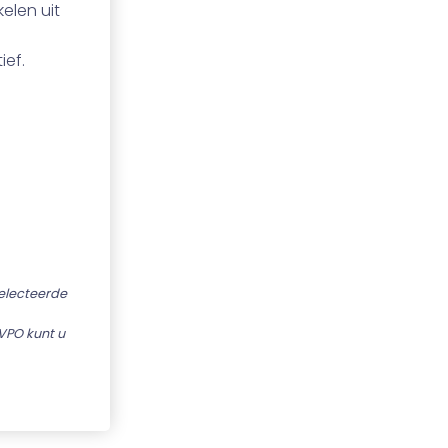
elen uit
ief.
selecteerde
VPO kunt u