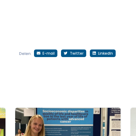
E-mail
Twitter
LinkedIn
Delen: