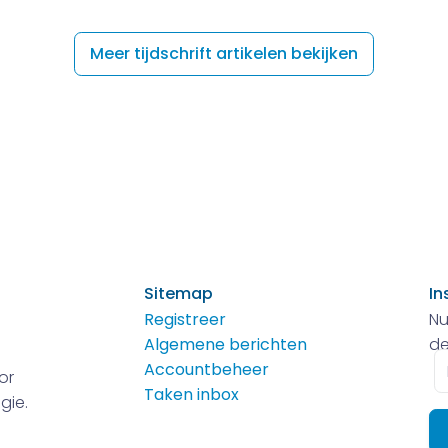
Meer tijdschrift artikelen bekijken
Sitemap
In
Registreer
Nu
Algemene berichten
de
E-
Accountbeheer
or
m
Taken inbox
gie.