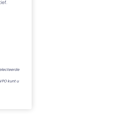
ief.
selecteerde
VPO kunt u