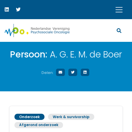
Persoon:
A. G. E. M. de Boer
Delen:
Onderzoek
Werk & survivorship
Afgerond onderzoek