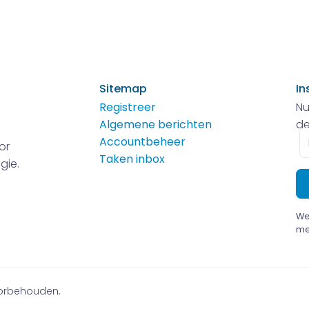
Sitemap
In
Registreer
Nu
Algemene berichten
de
E-
Accountbeheer
or
m
Taken inbox
gie.
We
me
voorbehouden.