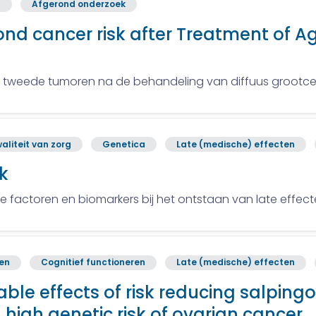
n
Afgerond onderzoek
nd cancer risk after Treatment of Ag
en tweede tumoren na de behandeling van diffuus grootcel
aliteit van zorg
Genetica
Late (medische) effecten
k
e factoren en biomarkers bij het ontstaan van late eff
ren
Cognitief functioneren
Late (medische) effecten
ble effects of risk reducing salpi
high genetic risk of ovarian cancer