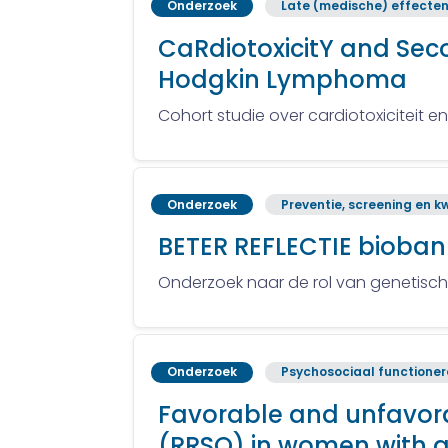
Onderzoek
Late (medische) effecte
CaRdiotoxicitY and Seco
Hodgkin Lymphoma
Cohort studie over cardiotoxiciteit 
Onderzoek
Preventie, screening en kw
BETER REFLECTIE bioban
Onderzoek naar de rol van genetisch
Onderzoek
Psychosociaal functione
Favorable and unfavora
(RRSO) in women with a 