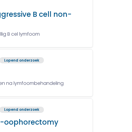
gressive B cell non-
lig B cel lymfoom
Lopend onderzoek
ecten na lymfoombehandeling
Lopend onderzoek
ngo-oophorectomy