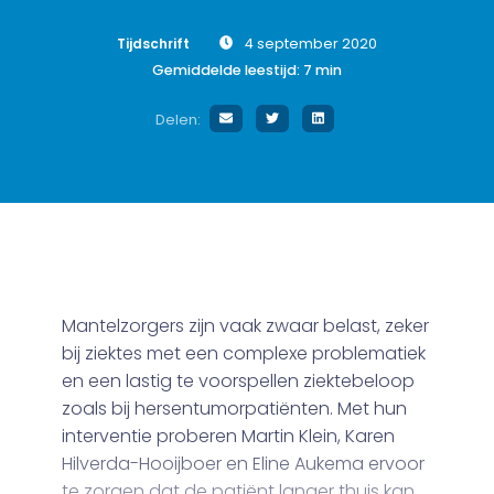
Tijdschrift
4 september 2020
Gemiddelde leestijd:
7
min
Delen:
Mantelzorgers zijn vaak zwaar belast, zeker
bij ziektes met een complexe problematiek
en een lastig te voorspellen ziektebeloop
zoals bij hersentumorpatiënten. Met hun
interventie proberen Martin Klein, Karen
Hilverda-Hooijboer en Eline Aukema ervoor
te zorgen dat de patiënt langer thuis kan