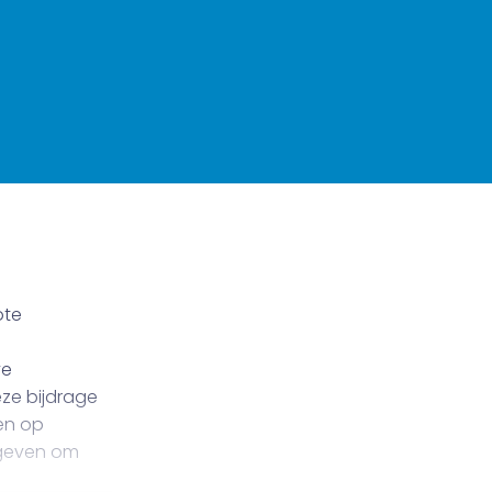
ote
ve
eze bijdrage
en op
 geven om