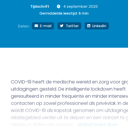
Tijdschrift
4 september 2020
Gemiddelde leestijd:
6
min
E-mail
Twitter
LinkedIn
Delen:
COVID-19 heeft de medische wereld en zorg voor gr
uitdagingen gesteld. De intelligente lockdown heeft
geresulteerd in minder frequente en minder intensie
contacten op zowel professioneel als privévlak. In d
wordt COVID-19 als kapstok genomen om uitdaging
relatiegebied verder uit te diepen en een aanzet te
relaties in tijden van corona …
artikel loopt door