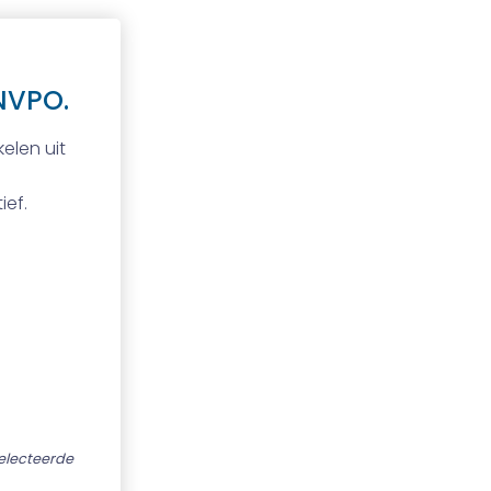
NVPO.
elen uit
ief.
selecteerde