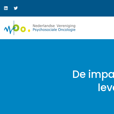
De impac
lev