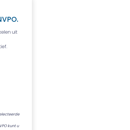
NVPO.
elen uit
ief.
selecteerde
VPO kunt u