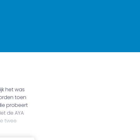
ijk het was
orden toen
ie probeert
Met de AYA
de twee