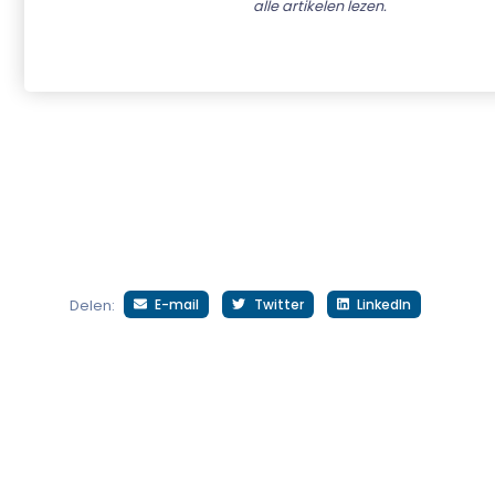
alle artikelen lezen.
E-mail
Twitter
LinkedIn
Delen: