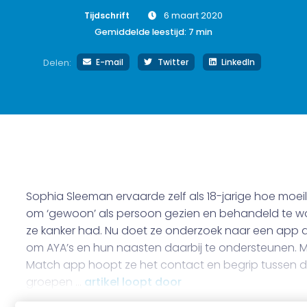
Tijdschrift
6 maart 2020
Gemiddelde leestijd:
7
min
E-mail
Twitter
LinkedIn
Delen:
Sophia Sleeman ervaarde zelf als 18-jarige hoe moeil
om ‘gewoon’ als persoon gezien en behandeld te w
ze kanker had. Nu doet ze onderzoek naar een app d
om AYA’s en hun naasten daarbij te ondersteunen. 
Match app hoopt ze het contact en begrip tussen 
groepen …
artikel loopt door