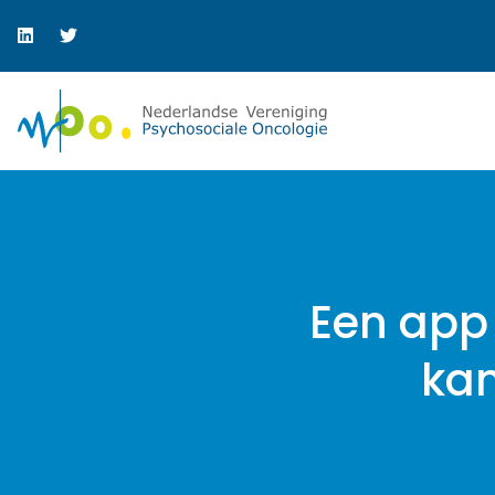
Een app 
kan