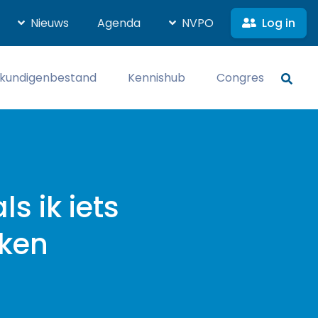
Log in
Nieuws
Agenda
NVPO
kundigenbestand
Kennishub
Congres
s ik iets
aken