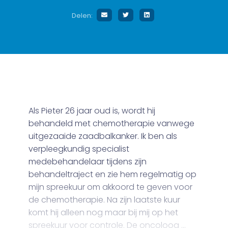
Delen:
Als Pieter 26 jaar oud is, wordt hij
behandeld met chemotherapie vanwege
uitgezaaide zaadbalkanker. Ik ben als
verpleegkundig specialist
medebehandelaar tijdens zijn
behandeltraject en zie hem regelmatig op
mijn spreekuur om akkoord te geven voor
de chemotherapie. Na zijn laatste kuur
komt hij alleen nog maar bij mij op het
spreekuur voor controle. De oncoloog …