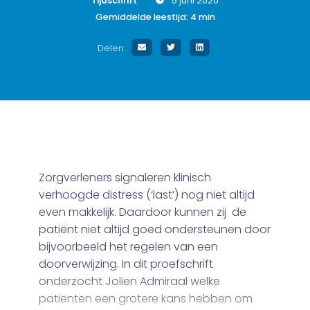
Tijdschrift
5 juni 2020
Gemiddelde leestijd:
4
min
Delen:
Zorgverleners signaleren klinisch
verhoogde distress (‘last’) nog niet altijd
even makkelijk. Daardoor kunnen zij de
patiënt niet altijd goed ondersteunen door
bijvoorbeeld het regelen van een
doorverwijzing. In dit proefschrift
onderzocht Jolien Admiraal welke
patiënten een grotere kans hebben om