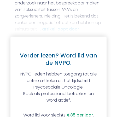
onderzoek naar het bespreekbaar maken
van seksualiteit tussen AYA’s en
zorgverleners. Inleiding Het is bekend dat
kanker een negatief effect kan hebben op
seksualiteit. …
artikel loopt door
Verder lezen? Word lid van
de NVPO.
NVPO-leden hebben toegang tot alle
online artikelen uit het tijdschrift
Psycosociale Oncologie.
Raak als professional betrokken en
word actief.
Word lid voor slechts
€85 per jaar
.