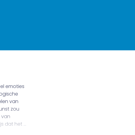
el emoties
logische
elen van
unst zou
n van
js dat het …