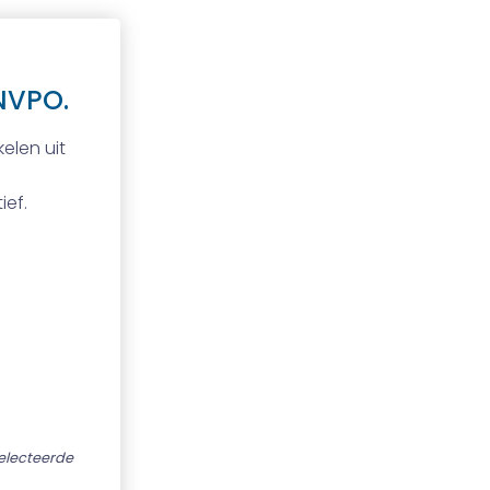
NVPO.
elen uit
ief.
selecteerde