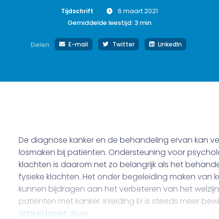
Tijdschrift
6 maart 2021
Gemiddelde leestijd:
3
min
E-mail
Twitter
LinkedIn
Delen:
De diagnose kanker en de behandeling ervan kan ve
losmaken bij patiënten. Ondersteuning voor psycho
klachten is daarom net zo belangrijk als het behand
fysieke klachten. Het onder begeleiding maken van k
kunnen bijdragen aan het verbeteren van het welzij
patiënten met kanker. Inleiding Er is steeds meer bewi
artikel loopt door