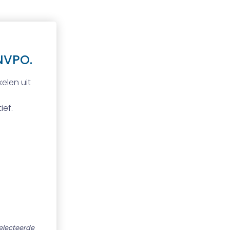
NVPO.
elen uit
ief.
selecteerde