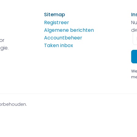
Sitemap
In
Registreer
Nu
Algemene berichten
de
E-
Accountbeheer
or
m
Taken inbox
gie.
We
me
voorbehouden.