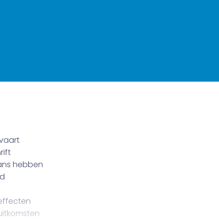
rvaart
ift
kans hebben
ed
effecten
uitkomsten