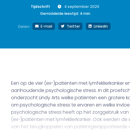
Tijdschrift
4 september 2020
Gemiddelde leestijd:
4
min
E-mail
Twitter
LinkedIn
Delen:
Een op de vier (ex-)patiënten met lymfeklierkanker e
aanhoudende psychologische stress. In dit proefschr
onderzocht Lindy Arts welke patiënten een grotere 
om psychologische stress te ervaren en welke invlo
psychologische stress heeft op het zorggebruik van
(ex-)patiënten met lymfeklierkanker. Ook werden de 
van het terugkoppelen van patiëntgerapporteerde 