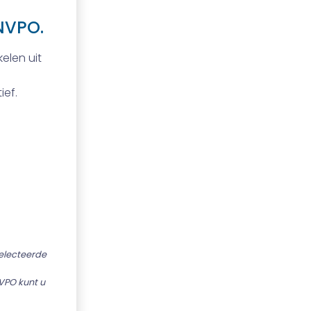
NVPO.
elen uit
ief.
selecteerde
VPO kunt u