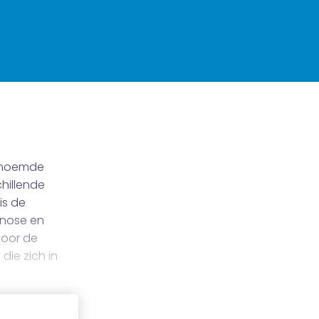
genoemde
chillende
is de
gnose en
voor de
die zich in