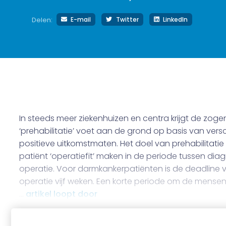
E-mail
Twitter
LinkedIn
Delen:
In steeds meer ziekenhuizen en centra krijgt de zo
‘prehabilitatie’ voet aan de grond op basis van vers
positieve uitkomstmaten. Het doel van prehabilitatie 
patiënt ‘operatiefit’ maken in de periode tussen dia
operatie. Voor darmkankerpatiënten is de deadline 
operatie vijf weken. Een korte periode om de mensen 
…
artikel loopt door