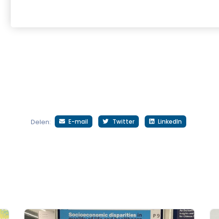
E-mail
Twitter
LinkedIn
Delen: