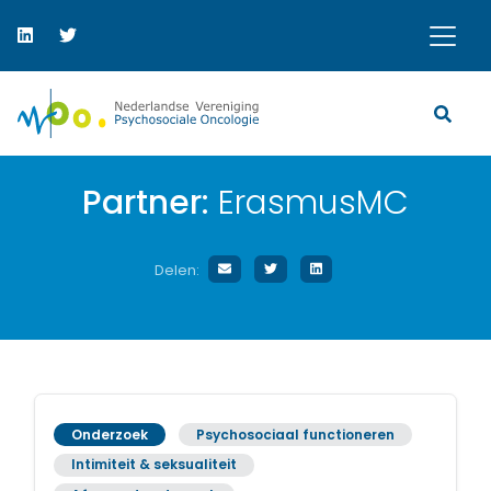
Partner:
ErasmusMC
Delen:
Onderzoek
Psychosociaal functioneren
Intimiteit & seksualiteit