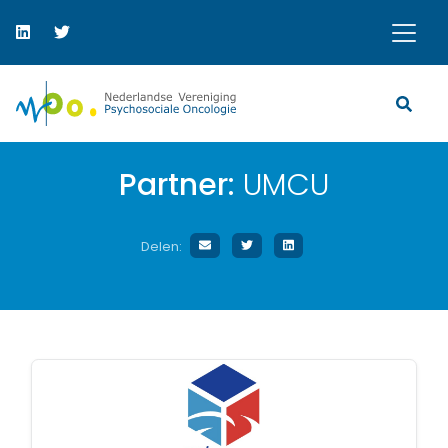
Partner:
UMCU
Delen: